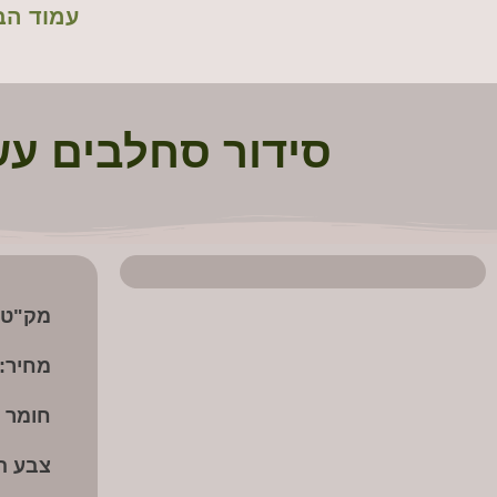
Bouquet
עמוד הב
רחי
רימו
לנה
רימו
סידור סחלבים עש
מת
שרון
מק"ט:
מחיר:
חומר ה
צבע ה