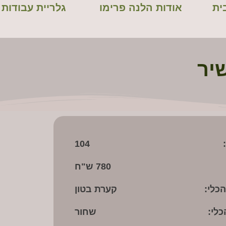
ית
אודות הלנה פרימו
גלריית עבודות
יר
104
780 ש"ח
כלי:
קערת בטון
כלי:
שחור