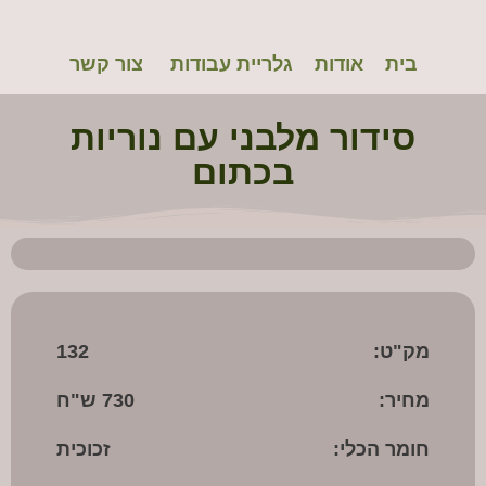
Bouquet3
רחי
בית
אודות
גלריית עבודות
צור קשר
רימו
לנה
סידור מלבני עם נוריות
רימו
מת
בכתום
שרון
מק"ט:
132
מחיר:
730 ש"ח
חומר הכלי:
זכוכית