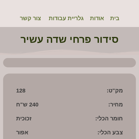
Bouquet2
רחי
בית
אודות
גלריית עבודות
צור קשר
רימו
לנה
סידור פרחי שדה עשיר
רימו
מת
שרון
מק"ט:
128
מחיר:
240 ש"ח
חומר הכלי:
זכוכית
צבע הכלי:
אפור