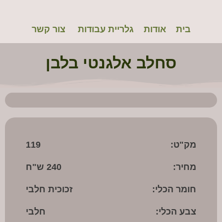
Bouquet1
רחי
בית
אודות
גלריית עבודות
צור קשר
רימו
לנה
סחלב אלגנטי בלבן
רימו
מת
שרון
מק"ט:
119
מחיר:
240 ש"ח
חומר הכלי:
זכוכית חלבי
צבע הכלי:
חלבי