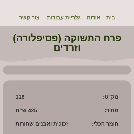
Bouquet1
רחי
בית
אודות
גלריית עבודות
צור קשר
רימו
לנה
פרח התשוקה (פסיפלורה)
רימו
מת
וזרדים
שרון
מק"ט:
118
מחיר:
425 ש"ח
חומר הכלי:
זכוכית ואבנים שחורות