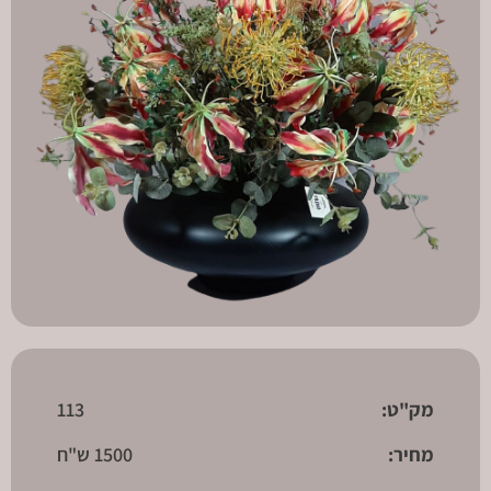
מק"ט:
113
מחיר:
1500 ש"ח