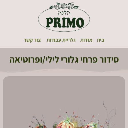
Bouquet1
רחי
רימו
לנה
רימו
בית
אודות
גלריית עבודות
צור קשר
מת
שרון
סידור פרחי גלורי לילי/ופרוטיאה